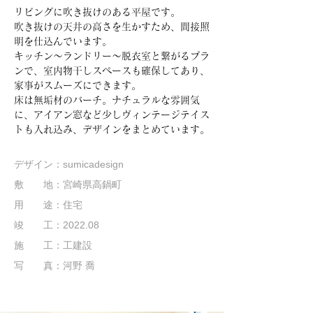
リビングに吹き抜けのある平屋です。
吹き抜けの天井の高さを生かすため、間接照
明を仕込んでいます。
キッチン～ランドリー～脱衣室と繋がるプラ
ンで、室内物干しスペースも確保してあり、
家事がスムーズにできます。
床は無垢材のバーチ。ナチュラルな雰囲気
に、アイアン窓など少しヴィンテージテイス
トも入れ込み、デザインをまとめています。
デザイン：sumicadesign
敷 地：宮崎県高鍋町
用 途：住宅
竣 工：2022.08
施 工：工建設
写 真：河野 喬