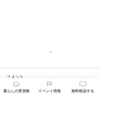
コメント
暮らしの実例集
イベント情報
無料相談する
コメントを追加…
OPEN HOUSE 開催し
12/9.10 オ
ます
ス開催します
​トップページ